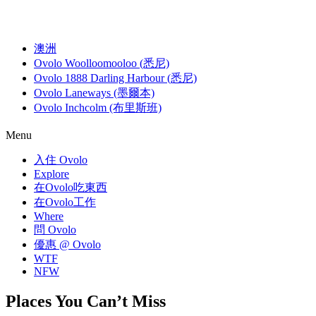
澳洲
Ovolo Woolloomooloo (悉尼)
Ovolo 1888 Darling Harbour (悉尼)
Ovolo Laneways (墨爾本)
Ovolo Inchcolm (布里斯班)
Menu
入住 Ovolo
Explore
在Ovolo吃東西
在Ovolo工作
Where
問 Ovolo
優惠 @ Ovolo
WTF
NFW
Places You Can’t Miss